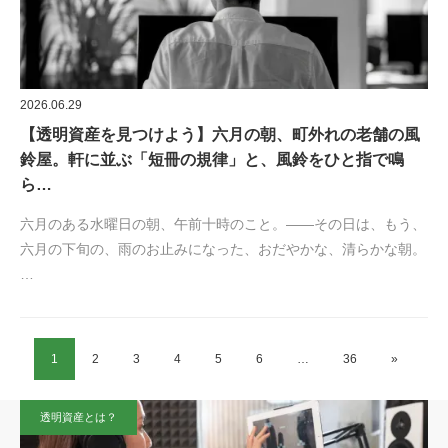
2026.06.29
【透明資産を見つけよう】六月の朝、町外れの老舗の風
鈴屋。軒に並ぶ「短冊の規律」と、風鈴をひと指で鳴
ら…
六月のある水曜日の朝、午前十時のこと。——その日は、もう、
六月の下旬の、雨のお止みになった、おだやかな、清らかな朝。
…
1
2
3
4
5
6
…
36
»
透明資産とは？