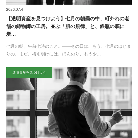
2026.07.4
【透明資産を見つけよう】七月の朝靄の中、町外れの老
舗の鋳物師の工房。並ぶ「肌の規律」と、鉄瓶の底に
炭…
七月の朝、午前七時のこと。——その日は、もう、七月のはじま
りの、まだ、梅雨明けには、ほんのり、もう少…
透明資産を見つけよう