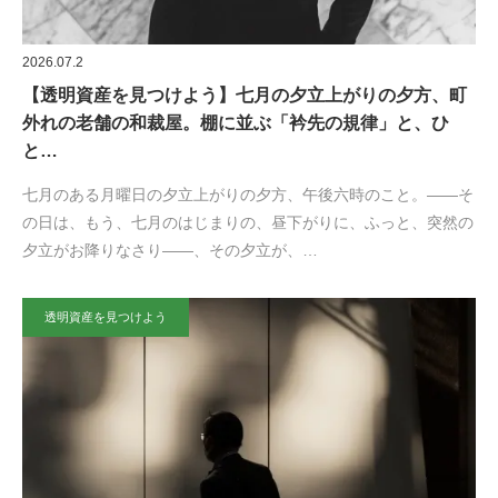
2026.07.2
【透明資産を見つけよう】七月の夕立上がりの夕方、町
外れの老舗の和裁屋。棚に並ぶ「衿先の規律」と、ひ
と…
七月のある月曜日の夕立上がりの夕方、午後六時のこと。——そ
の日は、もう、七月のはじまりの、昼下がりに、ふっと、突然の
夕立がお降りなさり——、その夕立が、…
透明資産を見つけよう