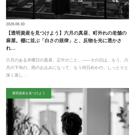
2026.06.30
【透明資産を見つけよう】六月の真昼、町外れの老舗の
麻屋。棚に並ぶ「白さの規律」と、反物を光に透かさ
れ…
六月のある木曜日の真昼、正午のこと。——その日は、もう、六
月の下旬の、雨のお止みになって、もう何日めかの、しっとりと
深く蒸し…
透明資産を見つけよう