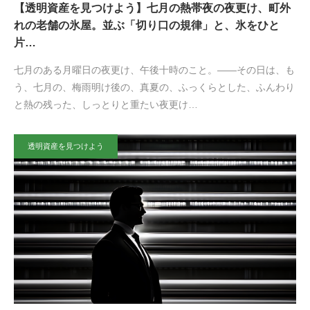
【透明資産を見つけよう】七月の熱帯夜の夜更け、町外
れの老舗の氷屋。並ぶ「切り口の規律」と、氷をひと
片…
七月のある月曜日の夜更け、午後十時のこと。——その日は、も
う、七月の、梅雨明け後の、真夏の、ふっくらとした、ふんわり
と熱の残った、しっとりと重たい夜更け…
透明資産を見つけよう