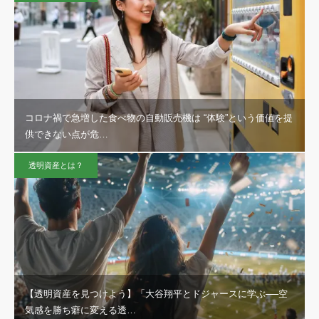
コロナ禍で急増した食べ物の自動販売機は “体験”という価値を提
供できない点が危…
透明資産とは？
【透明資産を見つけよう】「大谷翔平とドジャースに学ぶ──空
気感を勝ち癖に変える透…