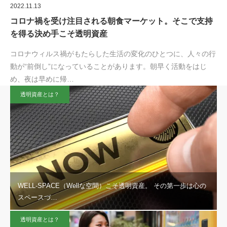
2022.11.13
コロナ禍を受け注目される朝食マーケット。そこで支持
を得る決め手こそ透明資産
コロナウィルス禍がもたらした生活の変化のひとつに、人々の行
動が“前倒し”になっていることがあります。朝早く活動をはじ
め、夜は早めに帰…
透明資産とは？
WELL-SPACE（Wellな空間）こそ透明資産。 その第一歩は心の
スペースづ…
透明資産とは？