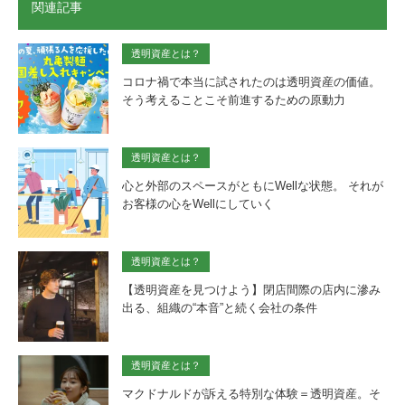
で
関連記事
開
き
ま
す)
透明資産とは？
コロナ禍で本当に試されたのは透明資産の価値。
そう考えることこそ前進するための原動力
透明資産とは？
心と外部のスペースがともにWellな状態。 それが
お客様の心をWellにしていく
透明資産とは？
【透明資産を見つけよう】閉店間際の店内に滲み
出る、組織の“本音”と続く会社の条件
透明資産とは？
マクドナルドが訴える特別な体験＝透明資産。そ