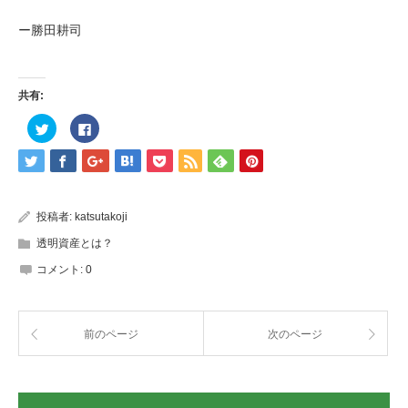
ー勝田耕司
共有:
ク
Facebook
リ
で
ッ
共
ク
有
し
す
て
る
Twitter
に
で
は
共
ク
投稿者:
katsutakoji
有
リ
(新
ッ
透明資産とは？
し
ク
い
し
ウ
て
コメント:
0
ィ
く
ン
だ
ド
さ
ウ
い
で
(新
開
し
前のページ
次のページ
き
い
ま
ウ
す)
ィ
ン
ド
ウ