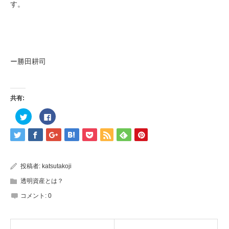
す。
ー勝田耕司
共有:
ク
Facebook
リ
で
ッ
共
ク
有
し
す
て
る
Twitter
に
で
は
共
ク
投稿者:
katsutakoji
有
リ
(新
ッ
透明資産とは？
し
ク
い
し
ウ
て
コメント:
0
ィ
く
ン
だ
ド
さ
ウ
い
で
(新