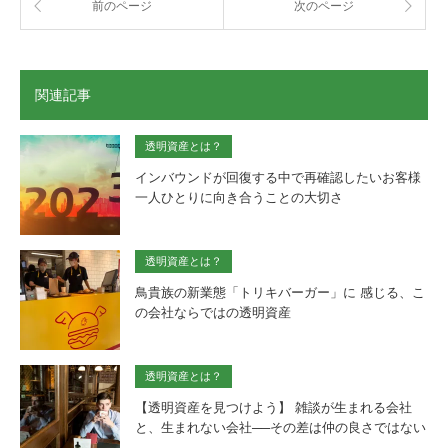
開
し
前のページ
次のページ
き
い
ま
ウ
す)
ィ
ン
ド
ウ
で
関連記事
開
き
ま
す)
透明資産とは？
インバウンドが回復する中で再確認したいお客様
一人ひとりに向き合うことの大切さ
透明資産とは？
鳥貴族の新業態「トリキバーガー」に 感じる、こ
の会社ならではの透明資産
透明資産とは？
【透明資産を見つけよう】 雑談が生まれる会社
と、生まれない会社──その差は仲の良さではない