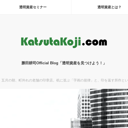
透明資産セミナー
透明資産とは？
勝田耕司Official Blog「透明資産を見つけよう！」
】五月の朝、町外れの老舗の印章店。机に並ぶ「字画の規律」と、印を返す所作と