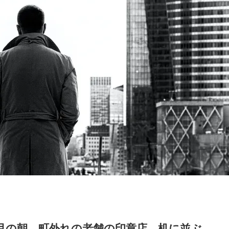
月の朝、町外れの老舗の印章店。机に並ぶ