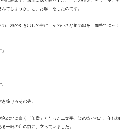
小箱に納めて、店主に深く頭を下げ、「この印を、もう一度、も
せんでしょうか」と、お願いをしたのです。
奥の、桐の引き出しの中に、その小さな桐の箱を、両手でゆっく
す」
。
す。
吹き抜けるその先。
紺色の地に白く「印章」とたった二文字、染め抜かれた、年代物
ある一軒の店の前に、立っていました。