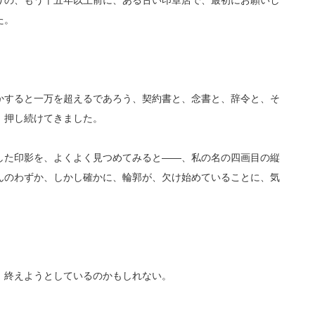
りの、もう十五年以上前に、ある古い印章店で、最初にお願いし
た。
かすると一万を超えるであろう、契約書と、念書と、辞令と、そ
、押し続けてきました。
した印影を、よくよく見つめてみると——、私の名の四画目の縦
んのわずか、しかし確かに、輪郭が、欠け始めていることに、気
、終えようとしているのかもしれない。