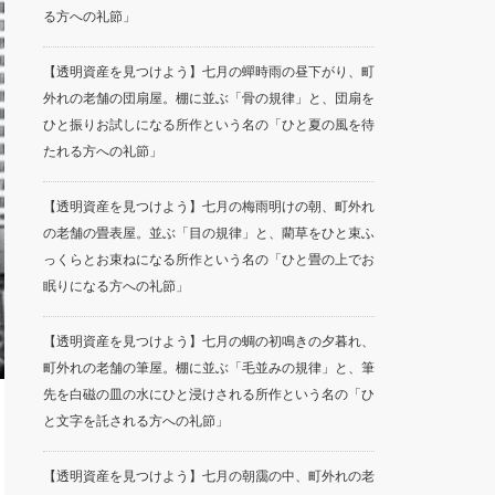
る方への礼節」
【透明資産を見つけよう】七月の蟬時雨の昼下がり、町
外れの老舗の団扇屋。棚に並ぶ「骨の規律」と、団扇を
ひと振りお試しになる所作という名の「ひと夏の風を待
たれる方への礼節」
【透明資産を見つけよう】七月の梅雨明けの朝、町外れ
の老舗の畳表屋。並ぶ「目の規律」と、藺草をひと束ふ
っくらとお束ねになる所作という名の「ひと畳の上でお
眠りになる方への礼節」
【透明資産を見つけよう】七月の蜩の初鳴きの夕暮れ、
町外れの老舗の筆屋。棚に並ぶ「毛並みの規律」と、筆
先を白磁の皿の水にひと浸けされる所作という名の「ひ
と文字を託される方への礼節」
【透明資産を見つけよう】七月の朝靄の中、町外れの老